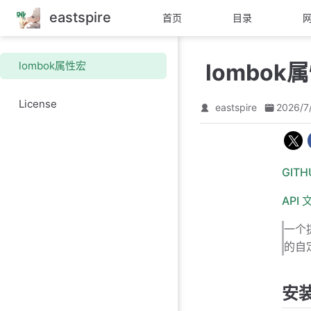
eastspire
跳
首页
目录
至
主
要
lombok属性宏
lombok
內
容
License
eastspire
2026/7
GIT
API 
一个提
的自定
安