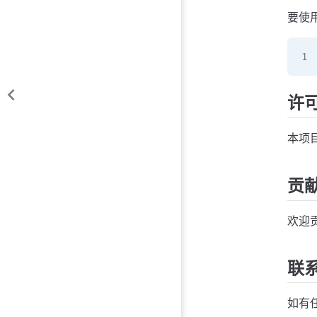
要使用
许
本项
贡
欢迎
联
如有