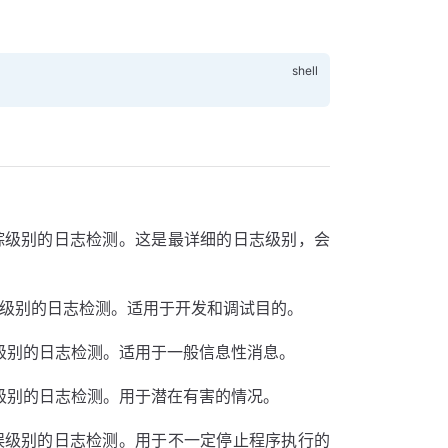
跟踪级别的日志检测。这是最详细的日志级别，会
调试级别的日志检测。适用于开发和调试目的。
息级别的日志检测。适用于一般信息性消息。
告级别的日志检测。用于潜在有害的情况。
错误级别的日志检测。用于不一定停止程序执行的