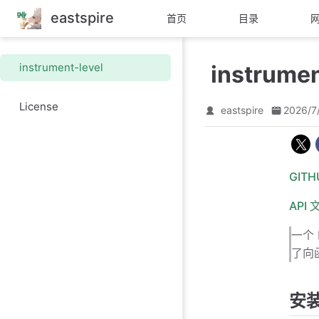
eastspire
跳
首页
目录
至
主
要
instrument-level
instrumen
內
容
License
eastspire
2026/7
GIT
API 
一个 
了向
安