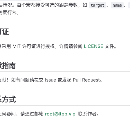
误情况。每个宏都接受可选的跟踪参数，如
、
、
target
name
跨度行为。
可证
目采用 MIT 许可证进行授权。详情请参阅
LICENSE
文件。
献指南
献！如有问题请提交 Issue 或发起 Pull Request。
系方式
任何疑问，请通过邮箱
root@ltpp.vip
联系作者。