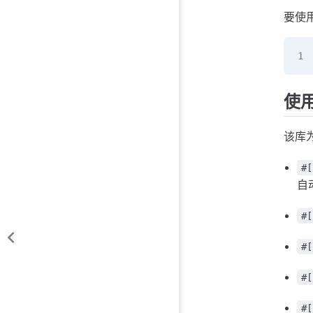
要使
使
该库
#[
自
#[
#[
#[
#[