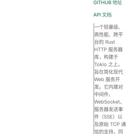
GITHUB 地址
API 文档
一个轻量级、
高性能、跨平
台的 Rust
HTTP 服务器
库，构建于
Tokio 之上，
旨在简化现代
Web 服务开
发。它内建对
中间件、
WebSocket、
服务器发送事
件（SSE）以
及原始 TCP 通
信的支持，同