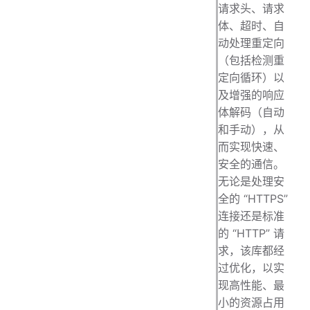
请求头、请求
体、超时、自
动处理重定向
（包括检测重
定向循环）以
及增强的响应
体解码（自动
和手动），从
而实现快速、
安全的通信。
无论是处理安
全的 “HTTPS”
连接还是标准
的 “HTTP” 请
求，该库都经
过优化，以实
现高性能、最
小的资源占用