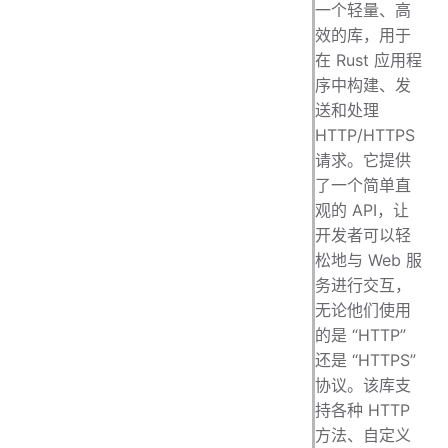
一个轻量、高
效的库，用于
在 Rust 应用程
序中构建、发
送和处理
HTTP/HTTPS
请求。它提供
了一个简单直
观的 API，让
开发者可以轻
松地与 Web 服
务进行交互，
无论他们使用
的是 “HTTP”
还是 “HTTPS”
协议。该库支
持各种 HTTP
方法、自定义