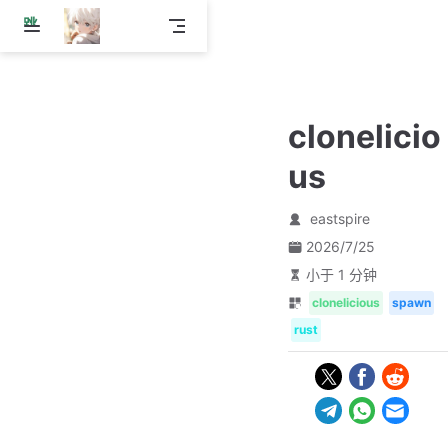
跳
至
主
要
內
clonelicio
容
us
eastspire
2026/7/25
小于 1 分钟
clonelicious
spawn
rust